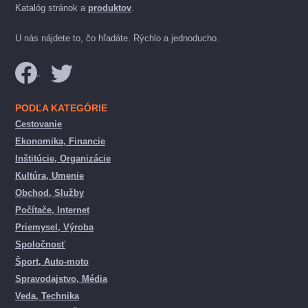
Katalóg stránok a
produktov
.
U nás nájdete to, čo hľadáte. Rýchlo a jednoducho.
PODĽA KATEGÓRIE
Cestovanie
Ekonomika, Financie
Inštitúcie, Organizácie
Kultúra, Umenie
Obchod, Služby
Počítače, Internet
Priemysel, Výroba
Spoločnosť
Šport, Auto-moto
Spravodajstvo, Média
Veda, Technika