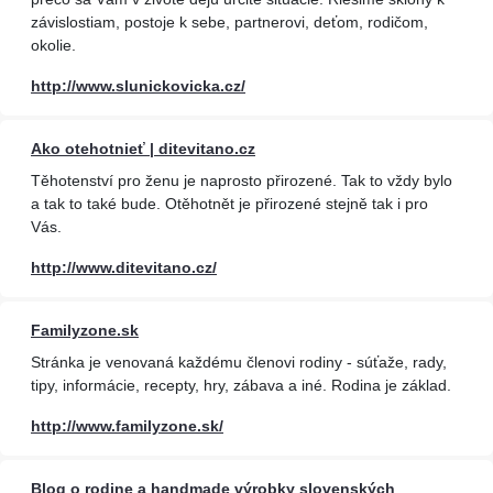
závislostiam, postoje k sebe, partnerovi, deťom, rodičom,
okolie.
http://www.slunickovicka.cz/
Ako otehotnieť | ditevitano.cz
Těhotenství pro ženu je naprosto přirozené. Tak to vždy bylo
a tak to také bude. Otěhotnět je přirozené stejně tak i pro
Vás.
http://www.ditevitano.cz/
Familyzone.sk
Stránka je venovaná každému členovi rodiny - súťaže, rady,
tipy, informácie, recepty, hry, zábava a iné. Rodina je základ.
http://www.familyzone.sk/
Blog o rodine a handmade výrobky slovenských