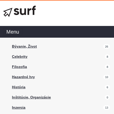
Menu
Bývanie, Život
26
Celebrity
8
Filozofia
8
Hazardné hry
10
História
6
Inštitúcie, Organizácie
0
Inzercia
13