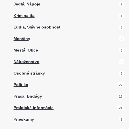
Jedlá, Nápoje
7
Kriminalita
1
Ľudia, Slávne osobnosti
5
Menšiny
5
Mestá, Obce
8
Náboženstvo
9
Osobné stránky
6
Politika
27
Práca, Bridágy
16
Praktické informácie
24
Prieskumy
3