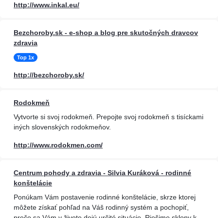
http://www.inkal.eu/
Bezchoroby.sk - e-shop a blog pre skutočných dravcov
zdravia
Top 1x
http://bezchoroby.sk/
Rodokmeň
Vytvorte si svoj rodokmeň. Prepojte svoj rodokmeň s tisíckami
iných slovenských rodokmeňov.
http://www.rodokmen.com/
Centrum pohody a zdravia - Silvia Kuráková - rodinné
konštelácie
Ponúkam Vám postavenie rodinné konštelácie, skrze ktorej
môžete získať pohľad na Váš rodinný systém a pochopiť,
prečo sa Vám v živote dejú určité situácie. Riešime sklony k