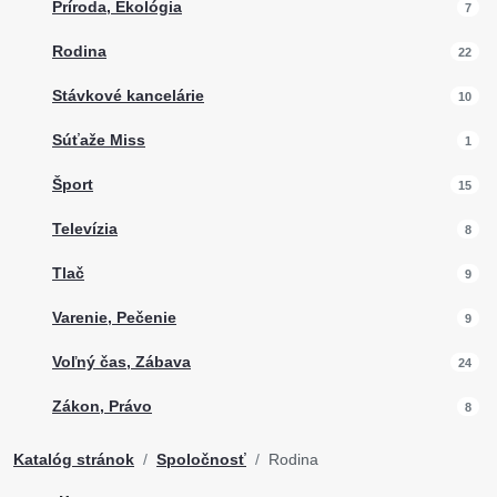
Príroda, Ekológia
7
Rodina
22
Stávkové kancelárie
10
Súťaže Miss
1
Šport
15
Televízia
8
Tlač
9
Varenie, Pečenie
9
Voľný čas, Zábava
24
Zákon, Právo
8
Katalóg stránok
Spoločnosť
Rodina