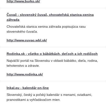
http://www.burko.sk/
Čuvač - slovenský čuvač, chovateľská stanica-xenina
záhrada
Chovateľská stanica xenina záhrada popisujúca rasu
slovenského čuvača.
http://www.cuvac.wbl.sk/
Rodinka.sk - všetko o bábätkách, deťoch a ich rodičoch
Najväčší portál na Slovensku v oblasti bábätko, dieťa, rodina,
tehotenstvo a zdravie.
http://www.rodinka.sk/
Inkal.eu - kalendár on-line
Slovenský, český a poľský kalendár s menami, sviatkami,
pranostikami a vyhľadávačom mien.