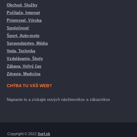
Obchod, Služby
Počítače, Internet
Priemysel, Výroba
Spoločnosť
Šport, Auto-moto
Spravodajstvo, Média
Veda, Technika
Vzdelávanie, Školy
Zábava, Voľný čas
Zdravie, Medicína
CHÝBA TU VÁŠ WEB?
Napravte to a získajte nových návštevníkov a zákazníkov.
Copyright © 2022
Surf.sk