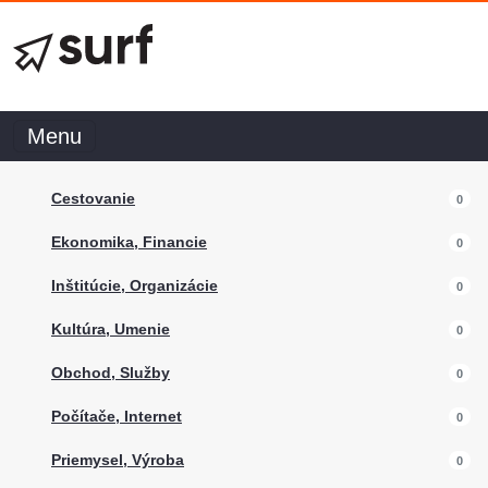
Menu
Cestovanie
0
Ekonomika, Financie
0
Inštitúcie, Organizácie
0
Kultúra, Umenie
0
Obchod, Služby
0
Počítače, Internet
0
Priemysel, Výroba
0