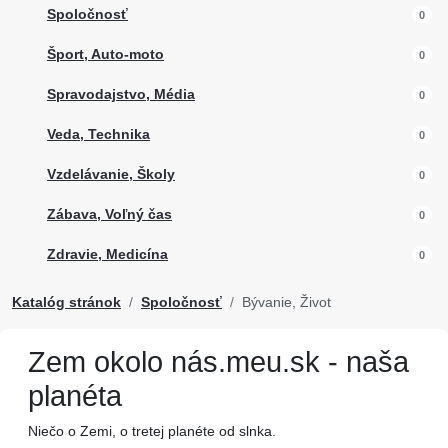
Spoločnosť
0
Šport, Auto-moto
0
Spravodajstvo, Média
0
Veda, Technika
0
Vzdelávanie, Školy
0
Zábava, Voľný čas
0
Zdravie, Medicína
0
Katalóg stránok
Spoločnosť
Bývanie, Život
Zem okolo nás.meu.sk - naša
planéta
Niečo o Zemi, o tretej planéte od slnka.